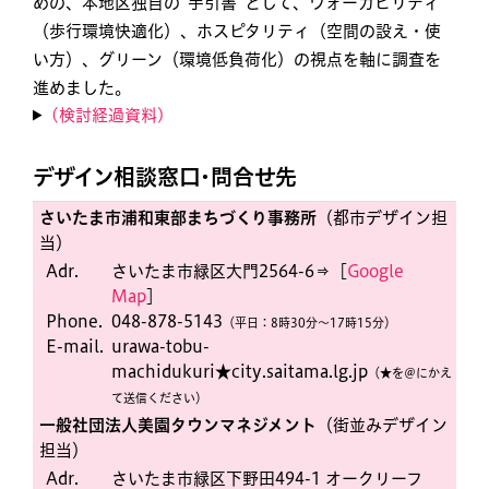
めの、本地区独自の“手引書”として、ウォーカビリティ
（歩行環境快適化）、ホスピタリティ（空間の設え・使
い方）、グリーン（環境低負荷化）の視点を軸に調査を
進めました。
(検討経過資料)
デザイン相談窓口・問合せ先
さいたま市浦和東部まちづくり事務所
（都市デザイン担
当）
Adr.
さいたま市緑区大門2564-6⇒［
Google
Map
］
Phone.
048-878-5143
（平日：8時30分〜17時15分）
E-mail.
urawa-tobu-
machidukuri★city.saitama.lg.jp
（★を＠にかえ
て送信ください）
一般社団法人美園タウンマネジメント
（街並みデザイン
担当）
Adr.
さいたま市緑区下野田494-1 オークリーフ