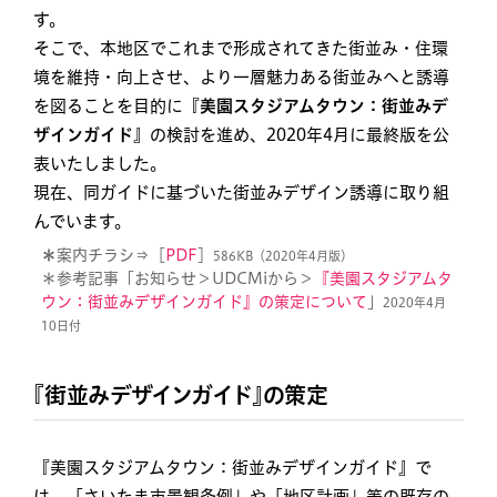
す。
そこで、本地区でこれまで形成されてきた街並み・住環
境を維持・向上させ、より一層魅力ある街並みへと誘導
を図ることを目的に『
美園スタジアムタウン：街並みデ
ザインガイド
』の検討を進め、2020年4月に最終版を公
表いたしました。
現在、同ガイドに基づいた街並みデザイン誘導に取り組
んでいます。
＊
案内チラシ⇒［
PDF
］
586KB（2020年4月版）
＊参考記事「お知らせ＞UDCMiから＞
『美園スタジアムタ
ウン：街並みデザインガイド』の策定について
」
2020年4月
10日付
『街並みデザインガイド』の策定
『美園スタジアムタウン：街並みデザインガイド』で
は、「さいたま市景観条例」や「地区計画」等の既存の