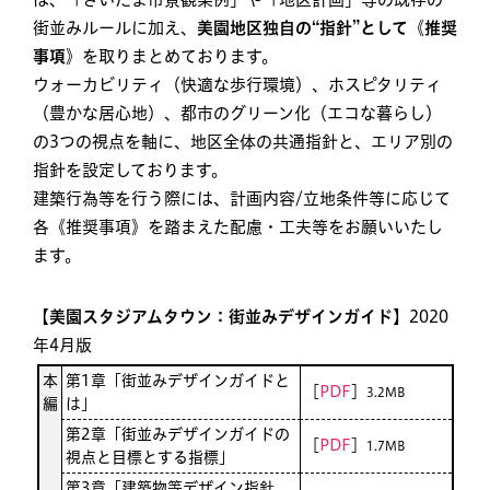
街並みルールに加え、
美園地区独自の“指針”として《推奨
事項》
を取りまとめております。
ウォーカビリティ（快適な歩行環境）、ホスピタリティ
（豊かな居心地）、都市のグリーン化（エコな暮らし）
の3つの視点を軸に、地区全体の共通指針と、エリア別の
指針を設定しております。
建築行為等を行う際には、計画内容/立地条件等に応じて
各《推奨事項》を踏まえた配慮・工夫等をお願いいたし
ます。
【美園スタジアムタウン：街並みデザインガイド】
2020
年4月版
本
第1章「街並みデザインガイドと
［
PDF
］
3.2MB
編
は」
第2章「街並みデザインガイドの
［
PDF
］
1.7MB
視点と目標とする指標」
第3章「建築物等デザイン指針