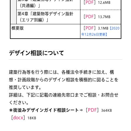
［
PDF
］
12.6MB
（共通編）」
第4章「建築物等デザイン指針
［
PDF
］
13.7MB
（エリア別編）」
概要版
［
PDF
］
3.1MB
【2020
年12月26日更新】
デザイン相談について
建築行為等を行う際には、各種法令手続きに加え、構
想・計画段階からのデザイン相談を積極的に図ることを
推奨しています。
詳細は、下記に記載の連絡先窓口までご相談・お問合せ
ください。
＊街並みデザインガイド相談シート
⇒［
PDF
］
364KB
［
docx
］
18KB