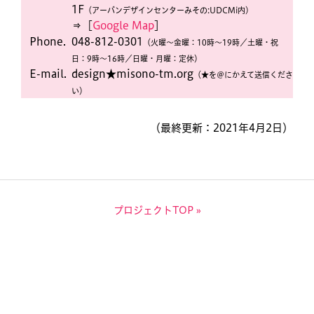
1F
（アーバンデザインセンターみその:UDCMi内）
⇒［
Google Map
］
Phone.
048-812-0301
（火曜〜金曜：10時〜19時／土曜・祝
日：9時〜16時／日曜・月曜：定休）
E-mail.
design★misono-tm.org
（★を＠にかえて送信くださ
い）
（最終更新：2021年4月2日）
プロジェクトTOP »