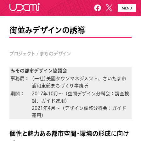
MENU
HOME
UDCMiとは
街並みデザインの誘導
施設概要
美園について
プロジェクト / まちのデザイン
プロジェクト
お知らせ
メールニュース
アクセス・お問い合わせ
みその都市デザイン協議会
事務局：
(一社)美園タウンマネジメント、さいたま市
浦和東部まちづくり事務所
期間：
2017年10月〜（空間デザイン分科会：調査検
討、ガイド運用）
2021年4月〜（デザイン調整分科会：ガイド
運用)
個性と魅力ある都市空間・環境の形成に向け