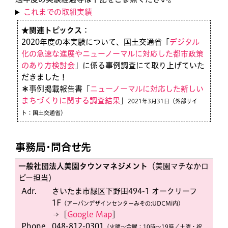
これまでの取組実績
★関連トピックス
：
2020年度の本実験について、国土交通省「
デジタル
化の急速な進展やニューノーマルに対応した都市政策
のあり方検討会
」に係る事例調査にて取り上げていた
だきました！
＊
事例掲載報告書「
ニューノーマルに対応した新しい
まちづくりに関する調査結果
」
2021年3月31日（外部サイ
ト：国土交通省）
事務局・問合せ先
一般社団法人美園タウンマネジメント
（美園マチなかロ
ビー担当）
Adr.
さいたま市緑区下野田494-1 オークリーフ
1F
（アーバンデザインセンターみその:UDCMi内）
⇒［
Google Map
］
Phone.
048-812-0301
（火曜〜金曜：10時〜19時／土曜・祝