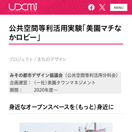
MENU
HOME
UDCMiとは
公共空間等利活用実験「美園マチな
かロビー」
施設概要
美園について
プロジェクト
お知らせ
プロジェクト / まちのデザイン
メールニュース
アクセス・お問い合わせ
みその都市デザイン協議会
（公共空間等利活用分科会）
企画運営：
(一社)美園タウンマネジメント
期間：
2020年度〜
身近なオープンスペースを《もっと》身近に