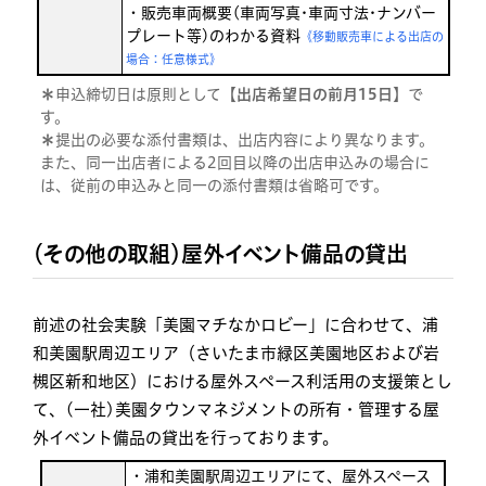
・販売⾞両概要(⾞両写真･⾞両⼨法･ナンバー
プレート等)のわかる資料
《移動販売⾞による出店の
場合：任意様式》
＊
申込締切日は原則として【
出店希望日の前月15日
】で
す。
＊
提出の必要な添付書類は、出店内容により異なります。
また、同一出店者による2回目以降の出店申込みの場合に
は、従前の申込みと同一の添付書類は省略可です。
（その他の取組）屋外イベント備品の貸出
前述の社会実験「美園マチなかロビー」に合わせて、浦
和美園駅周辺エリア（さいたま市緑区美園地区および岩
槻区新和地区）における屋外スペース利活用の支援策とし
て、(一社)美園タウンマネジメントの所有・管理する屋
外イベント備品の貸出を行っております。
・浦和美園駅周辺エリアにて、屋外スペース