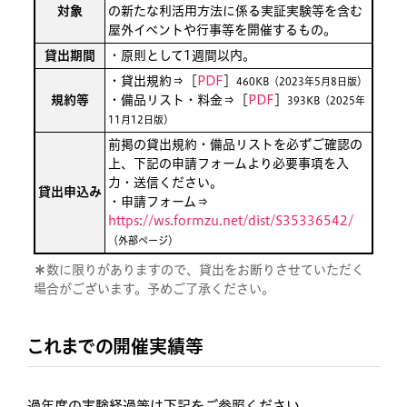
対象
の新たな利活用方法に係る実証実験等を含む
屋外イベントや行事等を開催するもの。
貸出期間
・原則として1週間以内。
・貸出規約⇒［
PDF
］
460KB（2023年5月8日版）
規約等
・備品リスト・料金⇒［
PDF
］
393KB（2025年
11月12日版）
前掲の貸出規約・備品リストを必ずご確認の
上、下記の申請フォームより必要事項を入
力・送信ください。
貸出申込み
・申請フォーム⇒
https://ws.formzu.net/dist/S35336542/
（外部ページ）
＊
数に限りがありますので、貸出をお断りさせていただく
場合がございます。予めご了承ください。
これまでの開催実績等
過年度の実験経過等は下記をご参照ください。