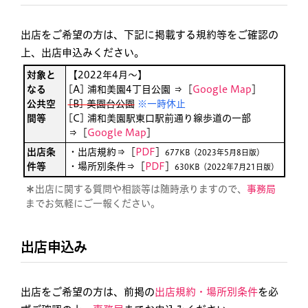
出店をご希望の方は、下記に掲載する規約等をご確認の
上、出店申込みください。
対象と
【2022年4月〜】
なる
[A] 浦和美園4丁目公園 ⇒［
Google Map
］
公共空
[B] 美園台公園
※一時休止
間等
[C] 浦和美園駅東口駅前通り線歩道の一部
⇒［
Google Map
］
出店条
・出店規約⇒［
PDF
］
677KB（2023年5月8日版）
件等
・場所別条件⇒［
PDF
］
630KB（2022年7月21日版）
＊
出店に関する質問や相談等は随時承りますので、
事務局
までお気軽にご一報ください。
出店申込み
出店をご希望の方は、前掲の
出店規約・場所別条件
を必