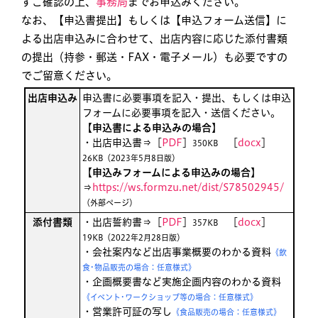
ずご確認の上、
事務局
までお申込みください。
なお、【申込書提出】もしくは【申込フォーム送信】に
よる出店申込みに合わせて、出店内容に応じた添付書類
の提出（持参・郵送・FAX・電子メール）も必要ですの
でご留意ください。
出店申込み
申込書に必要事項を記入・提出、もしくは申込
フォームに必要事項を記入・送信ください。
【
申込書による申込みの場合
】
・出店申込書⇒［
PDF
］
［
docx
］
350KB
26KB（2023年5月8日版）
【
申込みフォームによる申込みの場合
】
⇒
https://ws.formzu.net/dist/S78502945/
（外部ページ）
添付書類
・出店誓約書⇒［
PDF
］
［
docx
］
357KB
19KB（2022年2月28日版）
・会社案内など出店事業概要のわかる資料
《飲
⾷･物品販売の場合：任意様式》
・企画概要書など実施企画内容のわかる資料
《イベント･ワークショップ等の場合：任意様式》
・営業許可証の写し
《⾷品販売の場合：任意様式》