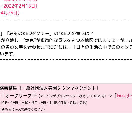
〜2022年2月13日）
〜4月25日）
」「みそのREDタクシー」の“RED”の意味は？
タが立地し、“赤色”が象徴的な意味をもつ本地区ではありますが、
d」の各頭文字を合わせた“RED”には、「日々の生活の中でこのオ
います。
実験事務局
（一般社団法人美園タウンマネジメント）
1 オークリーフ1F
⇒［
Googl
（アーバンデザインセンターみその:UDCMi内）
10時〜19時／土曜・祝日：9時〜16時／日曜・月曜：定休）
（★を＠にかえて送信ください）