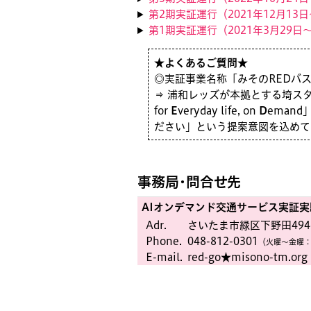
第2期実証運行（2021年12月13日
第1期実証運行（2021年3月29日
★よくあるご質問★
◎実証事業名称「みそのREDバス
⇒ 浦和レッズが本拠とする埼ス
for
E
veryday life, on
D
eman
ださい」という提案意図を込めて
事務局・問合せ先
AIオンデマンド交通サービス実証
Adr.
さいたま市緑区下野田494-
Phone.
048-812-0301
（火曜〜金曜：
E-mail.
red-go★misono-tm.org