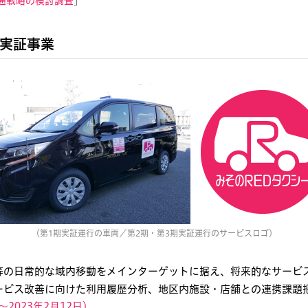
通戦略の検討調査
」
ス実証事業
（第1期実証運行の車両／第2期・第3期実証運行のサービスロゴ）
等の日常的な域内移動をメインターゲットに据え、将来的なサービ
ービス改善に向けた利用履歴分析、地区内施設・店舗との連携課題
〜2023年2月12日）