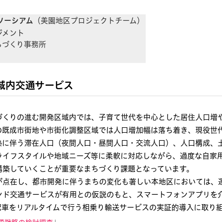
ソーシアム
（美園地区プロジェクトチーム）
ジメント
ちづくり事務所
域内交通サービス
づくりの進む開発区域内では、子育て世代を中心とした居住人口増
の既成市街地や市街化調整区域では人口増加幅は落ち着き、現役世
熟に伴う滞在人口（夜間人口・昼間人口・交流人口）、人口構成、
ライフスタイルや地域ニーズ等に柔軟に対応しながら、過度な自家
構築していくことが重要なまちづくり課題となっています。
が点在し、都市開発に伴うまちの変化も著しい本地区においては、
ンド交通サービスが有用との仮説のもと、スマートフォンアプリを介
配車をリアルタイムで行う相乗り輸送サービスの実証的導入に取り