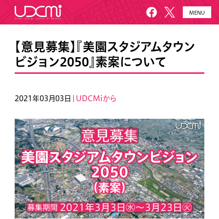
MENU
HOME
UDCMiとは
【意見募集】『美園スタジアムタウン
ビジョン2050』素案について
施設概要
美園について
プロジェクト
お知らせ
2021年03月03日｜
UDCMiから
メールニュース
アクセス・お問い合わせ