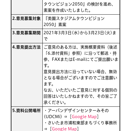
タウンビジョン2050』の検討を進め、
素案を作成いたしました。
2.意見募集対象
『美園スタジアムタウンビジョン
2050』素案
3.意見募集期間
2021年3月3日(水)から3月23日(火)ま
で
4.意見提出方法
ご意見のある方は、実施概要資料（後述
「6.添付資料」参照）に沿って郵送・持
参、FAXまたはE-mailにてご提出願いま
す。
意見提出方法に沿っていない場合、無効
となる場合がございますのでご注意願い
ます。
なお、いただいたご意見に対する個別の
回答はいたしかねますので、その旨ご了
承ください。
5.資料公開場所
・アーバンデザインセンターみその
(UDCMi) ⇒［
Google Map
］
・さいたま市浦和東部まちづくり事務所
⇒［
Google Map
］