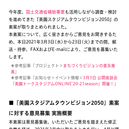
今年度、
国土交通省補助事業
も活用しながら調査・検討
を進めてきた『美園スタジアムタウンビジョン2050』の
素案が取りまとめられました。
本素案について、広く皆さまからご意見をお聞きするた
め、本日2021年3月3日(水)から23日(火)までの間、郵
送・持参、FAXおよびE-mailにより、ご意見を募集いた
します。
＊
参考記事「プロジェクト＞
まちづくりビジョンの普及推
進
」
＊
参考記事「お知らせ＞イベント情報＞
3月3日 公開座談会
「美園トークスタジアムONLINE’20-21season」開催！
」
■『美園スタジアムタウンビジョン2050』素案
に対する意見募集 実施概要
本素案は意見募集後、いただいたご意見を踏まえた修正