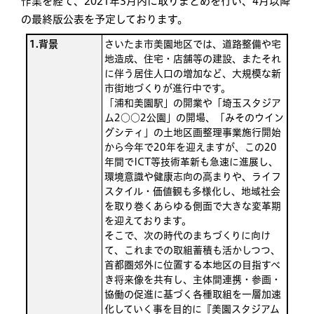
作業を経て、2021年3月内に取りまとめを行い、4月以降
の最終版公表を予定しております。
1.背景
さいたま市美園地区では、道路整備や宅
地造成、住宅・店舗等の建設、またそれ
に伴う居住人口の増加など、大規模な新
市街地づくりが進行中です。
「浦和美園駅」の開業や「埼玉スタジア
ム2○○2公園」の開場、「みそのウイン
グシティ」の土地区画整理事業施行開始
から今年で20年を迎えますが、この20
年間でICT等技術革新も急速に進展し、
環境意識や健康志向の高まりや、ライフ
スタイル・価値観も多様化し、地域社会
を取り巻くあらゆる側面で大きな変革期
を迎えております。
そこで、次の時代のまちづくりに向け
て、これまでの取組蓄積も活かしつつ、
首都圏郊外に位置する本地区の目指すべ
き将来像を共有し、主体間連携・参画・
協働の促進に基づく各種取組を一層加速
化していく事を目的に『美園スタジアム