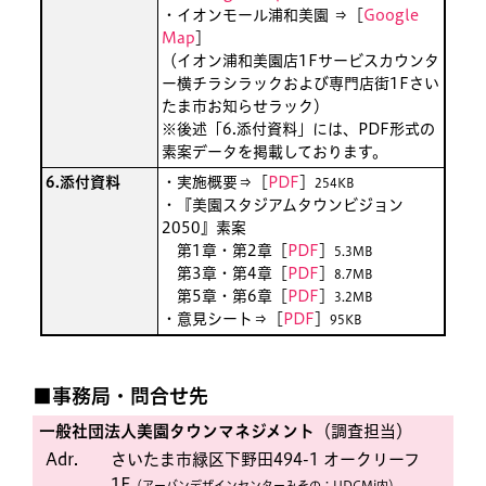
・イオンモール浦和美園 ⇒［
Google
Map
］
（イオン浦和美園店1Fサービスカウンタ
ー横チラシラックおよび専門店街1Fさい
たま市お知らせラック）
※後述「6.添付資料」には、PDF形式の
素案データを掲載しております。
6.添付資料
・実施概要⇒［
PDF
］
254KB
・『美園スタジアムタウンビジョン
2050』素案
第1章・第2章［
PDF
］
5.3MB
第3章・第4章［
PDF
］
8.7MB
第5章・第6章［
PDF
］
3.2MB
・意見シート⇒［
PDF
］
95KB
■事務局・問合せ先
一般社団法人美園タウンマネジメント
（調査担当）
Adr.
さいたま市緑区下野田494-1 オークリーフ
1F
（アーバンデザインセンターみその：UDCMi内）