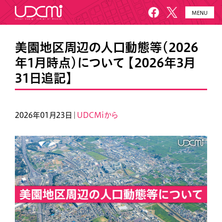
MENU
HOME
UDCMiとは
美園地区周辺の人口動態等（2026
年1月時点）について 【2026年3月
施設概要
美園について
31日追記】
プロジェクト
お知らせ
メールニュース
アクセス・お問い合わせ
2026年01月23日｜
UDCMiから