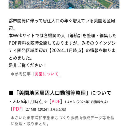
都市開発に伴って居住人口の年々増えている美園地区周
辺。
本Webサイトでは各機関の人口等統計を整理・編集した
PDF資料を随時公開しておりますが、みそのウイングシ
ティ開発区域周辺の【2026年1月時点】の情報を取りま
とめました。
是非ご覧ください！
＊
参考記事「
美園について
」
■「美園地区周辺人口動態等整理」について
・2026年1月時点⇒［
PDF
］
1.4MB（2026年1月資料作成）
［
PDF
］
2.1MB（2026年3月追記版）
＊
さいたま市浦和東部まちづくり事務所作成データ等を基
に整理・取りまとめ。