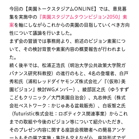
今回の【美園トークスタジアムONLINE】では、意見募
集を実施中の
『美園スタジアムタウンビジョン2050』素
案
を軸にしながらこれからの美園の目指していくべき方向
性について議論を行いました。
まず会の冒頭では事務局より、前述のビジョン素案につ
いて、その検討背景や素案内容の概要報告が行われまし
た。
続く後半では、松浦正浩氏（明治大学公共政策大学院ガ
バナンス研究科教授）の進行のもと、4名の登壇者、白戸
秀和氏（浦和レッドダイヤモンズ株式会社／『(仮称)美
園ビジョン』検討WGメンバー）、綾部匡之氏（ゆうすず
こどもクリニック／大門美園自治会）、丸志伸氏（株式
会社ベストワーク：かじゅある盆栽販売）、白坂智之氏
（futuristic株式会社：ロボティクス関連事業）からこれ
までの取組や今後のビジョン等について紹介いただき、
そのプレゼン内容に関する座談会視聴者への簡易アンケ
ートもその場で実施・集計も交えながら、座談形式でデ