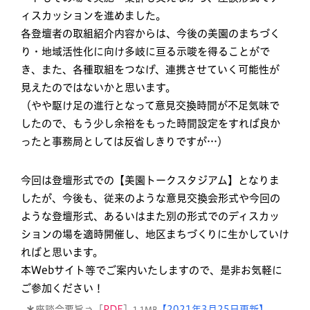
ィスカッションを進めました。
各登壇者の取組紹介内容からは、今後の美園のまちづく
り・地域活性化に向け多岐に亘る示唆を得ることがで
き、また、各種取組をつなげ、連携させていく可能性が
見えたのではないかと思います。
（やや駆け足の進行となって意見交換時間が不足気味で
したので、もう少し余裕をもった時間設定をすれば良か
ったと事務局としては反省しきりですが…）
今回は登壇形式での【美園トークスタジアム】となりま
したが、今後も、従来のような意見交換会形式や今回の
ような登壇形式、あるいはまた別の形式でのディスカッ
ションの場を適時開催し、地区まちづくりに生かしていけ
ればと思います。
本Webサイト等でご案内いたしますので、是非お気軽に
ご参加ください！
＊
座談会要旨⇒［
PDF
］
【2021年3月25日更新】
1.1MB