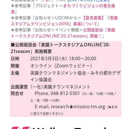
＊
参考記事「プロジェクト＞
まちづくりビジョンの普及推
進
」
＊
参考記事「お知らせ＞UDCMiから＞
【意見募集】『美園
スタジアムタウンビジョン2050』素案について
」
＊
参考記事「お知らせ＞イベント情報＞
公開座談会「美園
トークスタジアムONLINE’20-21season」開催！
」
■公開座談会「美園トークスタジアムONLINE’20-
21season」実施概要
日時
2021年3月3日(水) 18:00〜20:00
開催
オンライン（Zoomウェビナー）
主催
美園タウンマネジメント協会・みその都市デザ
イン協議会
企画運営
(一社)美園タウンマネジメント
問合せ
Phone. 048-812-0301
（火〜金：10時〜19時／
土・祝：9時〜16時）
E-mail. research★misono-tm.org
（★を＠
に変えて送信ください）