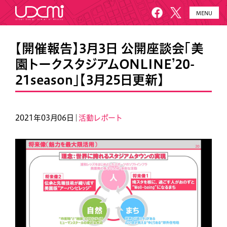
MENU
HOME
UDCMiとは
【開催報告】3月3日 公開座談会「美
園トークスタジアムONLINE’20-
施設概要
美園について
21season」【3月25日更新】
プロジェクト
お知らせ
メールニュース
アクセス・お問い合わせ
2021年03月06日｜
活動レポート