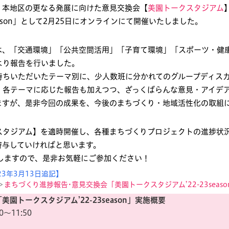
、本地区の更なる発展に向けた意見交換会【
美園トークスタジアム
eason」として2月25日にオンラインにて開催いたしました。
は、「交通環境」「公共空間活用」「子育て環境」「スポーツ・健
より報告を行いました。
持ちいただいたテーマ別に、少人数班に分かれてのグループディス
、各テーマに応じた報告も加えつつ、ざっくばらんな意見・アイデ
ますが、是非今回の成果を、今後のまちづくり・地域活性化の取組
スタジアム】を適時開催し、各種まちづくりプロジェクトの進捗状
寄与していければと思います。
しますので、是非お気軽にご参加ください！
23年3月13日追記】
＞
まちづくり進捗報告･意見交換会「美園トークスタジアム’22-23seas
園トークスタジアム’22-23season」実施概要
0〜11:50
）