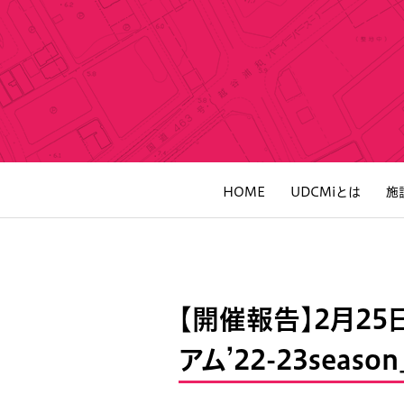
HOME
UDCMiとは
施
【開催報告】2月2
アム’22-23seas