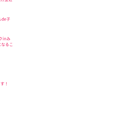
de子
クinみ
になるこ
ます！