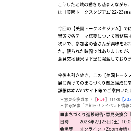
こうした地域の動きも踏まえながら
は「美園トークスタジアム’22-23s
今回の【美園トークスタジアム】で
冒頭で各テーマ概要について事務局
次いで、参加者の皆さんが興味をお
た。限られた時間ではありましたが
意見交換結果は下記に掲載しており
今後も引き続き、この【美園トーク
展に向けてのまちづくり機運醸成に
詳細は本Webサイト等でご案内いた
＊
意見交換成果⇒［
PDF
］
【20
515KB
＊
参考記事「お知らせ＞イベント情報
■まちづくり進捗報告･意見交換会「美
日時
2023年2月25日(土) 10:0
会場等
オンライン（Zoom会議