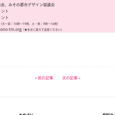
協会、みその都市デザイン協議会
メント
メント
（火〜金：10時〜19時、土・祝：9時〜16時）
ono-tm.org
（★を＠に変えて送信ください）
« 前の記事
次の記事 »