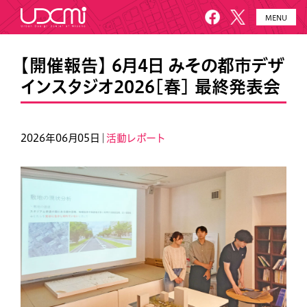
MENU
HOME
UDCMiとは
【開催報告】 6月4日 みその都市デザ
インスタジオ2026[春] 最終発表会
施設概要
美園について
プロジェクト
お知らせ
2026年06月05日｜
活動レポート
メールニュース
アクセス・お問い合わせ