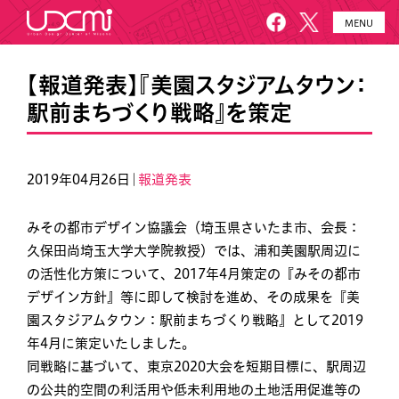
MENU
HOME
UDCMiとは
【報道発表】『美園スタジアムタウン：
駅前まちづくり戦略』を策定
施設概要
美園について
プロジェクト
お知らせ
2019年04月26日｜
報道発表
メールニュース
アクセス・お問い合わせ
みその都市デザイン協議会（埼玉県さいたま市、会長：
久保田尚埼玉大学大学院教授）では、浦和美園駅周辺に
の活性化方策について、2017年4月策定の『みその都市
デザイン方針』等に即して検討を進め、その成果を『美
園スタジアムタウン：駅前まちづくり戦略』として2019
年4月に策定いたしました。
同戦略に基づいて、東京2020大会を短期目標に、駅周辺
の公共的空間の利活用や低未利用地の土地活用促進等の