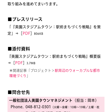
取り組みを進めてまいります。
■プレスリリース
「『美園スタジアムタウン：駅前まちづくり戦略』を策
定」⇒［
PDF
］
806KB
■添付資料
『美園スタジアムタウン：駅前まちづくり戦略』概要版
⇒［
PDF
］
3.7MB
＊
関連記事「プロジェクト＞
駅周辺のウォーカブルな都市
環境づくり
」
■問合せ先
一般社団法人美園タウンマネジメント
（担当：岡本）
Phone.
048-812-0301
（火曜〜金曜：10時〜19時／土曜・祝