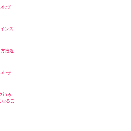
de子
ザインス
地方接近
de子
クinみ
になるこ