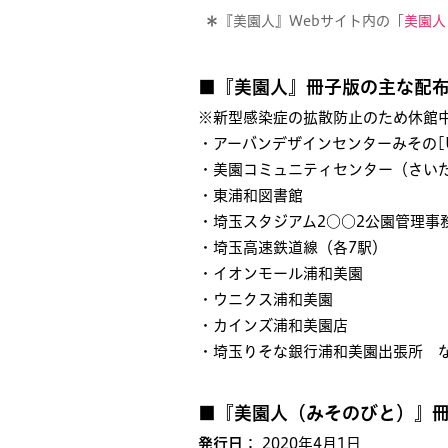
＊
『美園人』Webサイト内の「
美園人
■『美園人』冊子版の主な配
※新型感染症の拡散防止のため休館
・アーバンデザインセンターみその[U
・美園コミュニティセンター（さい
・東浦和図書館
・埼玉スタジアム2○○2公園管理事
・埼玉高速鉄道線（各7駅）
・イオンモール浦和美園
・ウニクス浦和美園
・カインズ浦和美園店
・埼玉りそな銀行浦和美園出張所 
■『美園人（みそのびと）』冊
発行日
： 2020年4月1日