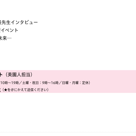
先生インタビュー
型イベント
未来─
ト
（美園人担当）
10時〜19時／土曜・祝日：9時〜16時／日曜・月曜：定休）
g
（★を＠にかえて送信ください）