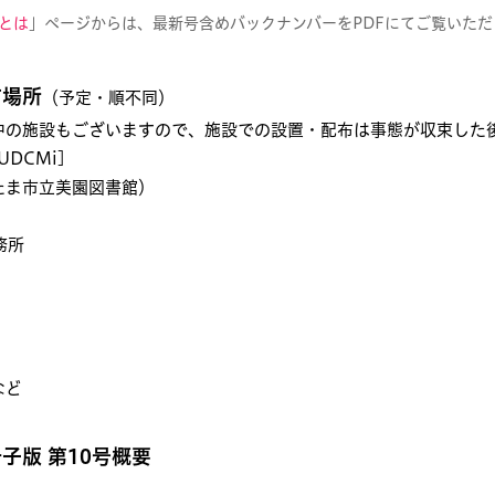
とは
」ページからは、最新号含めバックナンバーをPDFにてご覧いただ
布場所
（予定・順不同）
中の施設もございますので、施設での設置・配布は事態が収束した
DCMi]
たま市立美園図書館）
務所
など
子版 第10号概要