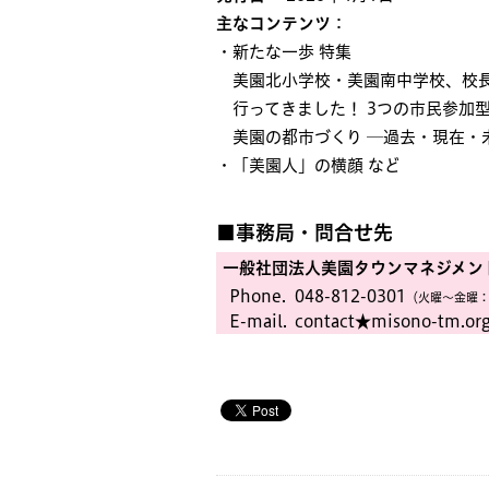
主なコンテンツ
：
・新たな一歩 特集
美園北小学校・美園南中学校、校長
行ってきました！ 3つの市民参加
美園の都市づくり ─過去・現在・
・「美園人」の横顔 など
■事務局・問合せ先
一般社団法人美園タウンマネジメン
Phone.
048-812-0301
（火曜〜金曜：
E-mail.
contact★misono-tm.or