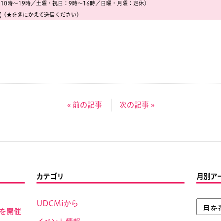
10時〜19時／土曜・祝日：9時〜16時／日曜・月曜：定休）
g
（★を＠にかえて送信ください）
« 前の記事
次の記事 »
カテゴリ
月別ア
UDCMiから
」を開催