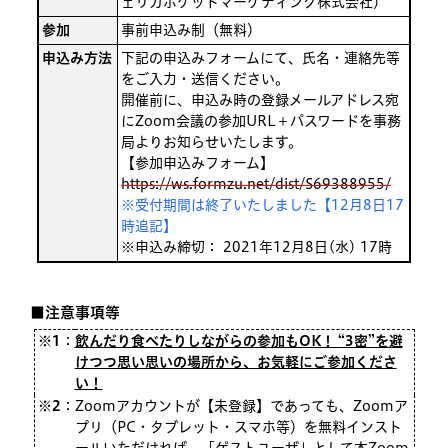
ェリカポケットマーケティング株式会社）
参加
事前申込み制（無料）
申込み方法
下記の申込みフォームにて、氏名・連絡先等
をご入力・送信ください。
開催前に、申込み時の登録メールアドレス宛
にZoom会議の参加URL＋パスワードを事務
局よりお知らせいたします。
【参加申込みフォーム】
https://ws.formzu.net/dist/S69388955/
※受付期間は終了いたしました【12月8日17
時追記】
※申込み締切： 2021年12月8日(水) 17時
■注意事項等
※1
：
飲んだり食べたりしながらの参加もOK！ “3密”を避
けつつ思い思いの場所から、お気軽にご参加くださ
い！
※2
：
Zoomアカウントが【未登録】であっても、Zoomア
プリ（PC・タブレット・スマホ等）を無料インスト