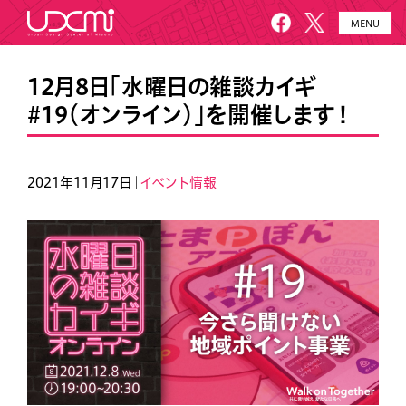
MENU
HOME
UDCMiとは
12月8日「水曜日の雑談カイギ
#19（オンライン）」を開催します！
施設概要
美園について
プロジェクト
お知らせ
2021年11月17日｜
イベント情報
メールニュース
アクセス・お問い合わせ