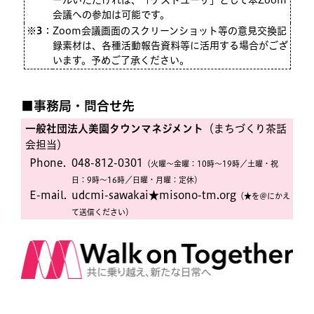
ールいただければ、「ゲストユーザ」として本Zoom
会議への参加は可能です。
※3
：
Zoom会議画面のスクリーンショット等の意見交換記
録素材は、各種活動報告資料等に活用する場合がござ
います。予めご了承ください。
■事務局・問合せ先
一般社団法人美園タウンマネジメント
（まちづくり茶話
会担当）
Phone.
048-812-0301
（火曜〜金曜：10時〜19時／土曜・祝
日：9時〜16時／日曜・月曜：定休）
E-mail.
udcmi-sawakai★misono-tm.org
（★を＠にかえ
て送信ください）