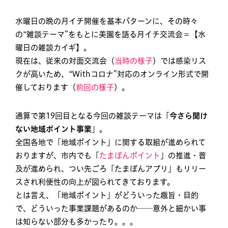
水曜日の晩の月イチ開催を基本パターンに、その時々
の“雑談テーマ”をもとに美園を語る月イチ交流会＝【水
曜日の雑談カイギ】。
現在は、従来の対面交流会（
当時の様子
）では感染リス
クが高いため、“Withコロナ”対応のオンライン形式で開
催しております（
前回の様子
）。
通算で第19回目となる今回の雑談テーマは「
今さら聞け
ない地域ポイント事業
」。
全国各地で「地域ポイント」に関する取組が進められて
おりますが、市内でも「
たまぽんポイント
」の推進・普
及が進められ、つい先ごろ「たまぽんアプリ」もリリー
スされ利便性の向上が図られてきております。
とは言え、「地域ポイント」がどういった趣旨・目的
で、どういった事業課題があるのか──意外と細かい事
は知らない部分も多かったり。。。