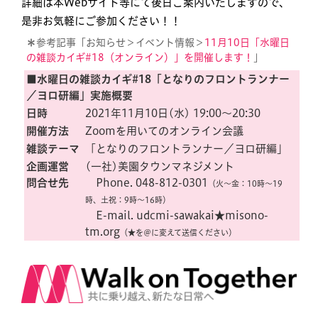
詳細は本Webサイト等にて後日ご案内いたしますので、
是非お気軽にご参加ください！！
＊
参考記事「お知らせ＞イベント情報＞
11月10日「水曜日
の雑談カイギ#18（オンライン）」を開催します！
」
■水曜日の雑談カイギ#18「となりのフロントランナー
／ヨロ研編」実施概要
日時
2021年11月10日(水) 19:00〜20:30
開催方法
Zoomを用いてのオンライン会議
雑談テーマ
「となりのフロントランナー／ヨロ研編」
企画運営
(一社)美園タウンマネジメント
問合せ先
Phone. 048-812-0301
（火〜金：10時〜19
時、土祝：9時〜16時）
E-mail. udcmi-sawakai★misono-
tm.org
（★を＠に変えて送信ください）