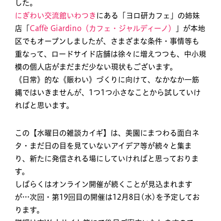
した。
にぎわい交流館いわつき
にある「ヨロ研カフェ」の姉妹
店「
Caffè Giardino（カフェ・ジャルディーノ）
」が本地
区でもオープンしましたが、さまざまな条件・事情等も
重なって、ロードサイド店舗は徐々に増えつつも、中小規
模の個人店がまだまだ少ない現状もございます。
《日常》的な《賑わい》づくりに向けて、なかなか一筋
縄ではいきませんが、1つ1つ小さなことから試していけ
ればと思います。
この【水曜日の雑談カイギ】は、美園にまつわる面白ネ
タ・まだ日の目を見ていないアイデア等が続々と集ま
り、新たに発信される場にしていければと思っておりま
す。
しばらくはオンライン開催が続くことが見込まれます
が…次回・第19回目の開催は12月8日(水)を予定してお
ります。