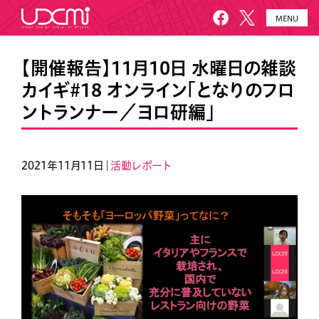
MENU
HOME
UDCMiとは
【開催報告】11月10日 水曜日の雑談
カイギ#18 オンライン「となりのフロ
施設概要
美園について
ントランナー／ヨロ研編」
プロジェクト
お知らせ
メールニュース
アクセス・お問い合わせ
2021年11月11日｜
活動レポート