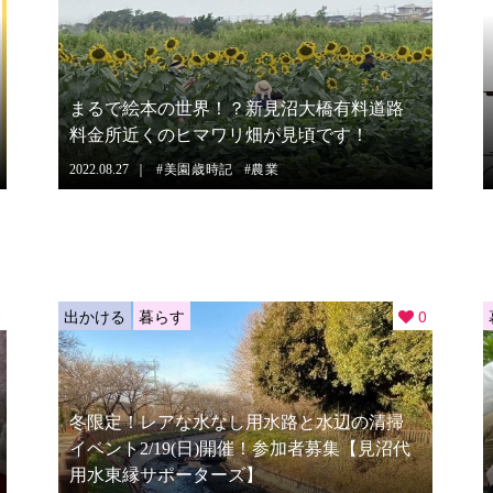
まるで絵本の世界！？新見沼大橋有料道路
料金所近くのヒマワリ畑が見頃です！
2022.08.27
美園歳時記
農業
0
出かける
暮らす
0
冬限定！レアな水なし用水路と水辺の清掃
イベント2/19(日)開催！参加者募集【見沼代
用水東縁サポーターズ】