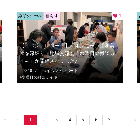
0
みそのnews
暮らす
0
【イベントレポート】イオンモール浦和美
園を深堀り！地域交流会「水曜日の雑談カ
イギ」が開催されました♪
2023.10.27
イベントレポート
水曜日の雑談カイギ
«
‹
1
2
3
4
5
6
7
›
»