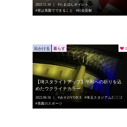
2022.11.10
たまぽんポイント
実は美園でできること
社会貢献
出かける
暮らす
【埼スタライトアップ】平和への祈りを込
めたウクライナカラー
2022.06.16
みそのVOICE
埼玉スタジアム2〇〇2
美園のスポーツ