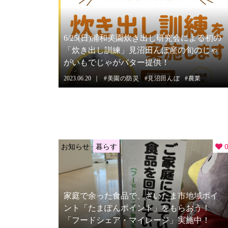
6/25(日)浦和美園炊き出し研究会による初の
「炊き出し訓練」見沼田んぼ産の旬のじゃ
がいもでじゃがバター提供！
2023.06.20
美園の防災
見沼田んぼ
農業
お知らせ
暮らす
家庭で余った食品で、さいたま市地域ポイ
ント「たまぽんポイント」をもらおう！
「フードシェア・マイレージ」実施中！