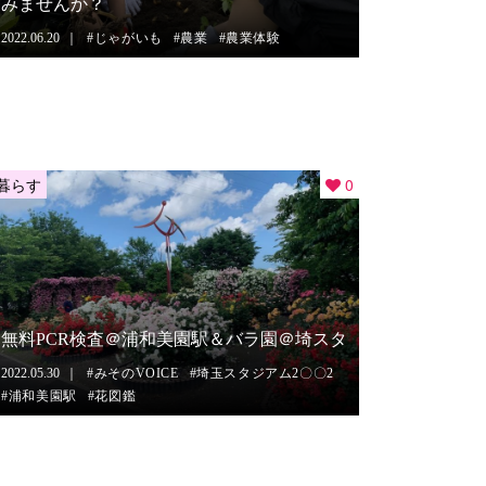
みませんか？
2022.06.20
じゃがいも
農業
農業体験
暮らす
0
無料PCR検査＠浦和美園駅＆バラ園＠埼スタ
2022.05.30
みそのVOICE
埼玉スタジアム2〇〇2
浦和美園駅
花図鑑