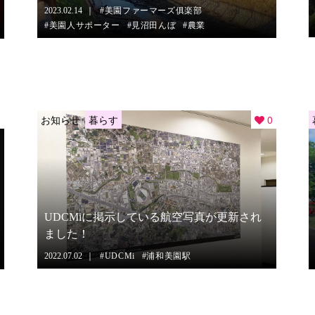
2023.02.14
美園ファーマーズ俱楽部
美園人サポーター
見沼田んぼ
農業
0
お知らせ
暮らす
0
UDCMiに掲示している航空写真が更新され
ました！
2022.07.02
UDCMi
浦和美園駅