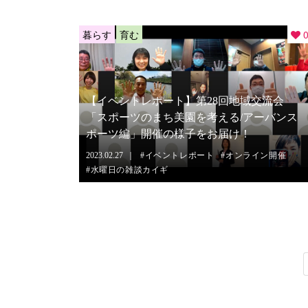
暮らす
育む
【イベントレポート】第28回地域交流会
「スポーツのまち美園を考える/アーバンス
ポーツ編」開催の様子をお届け！
2023.02.27
イベントレポート
オンライン開催
水曜日の雑談カイギ