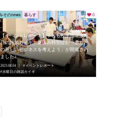
みそのnews
暮らす
0
【イベントレポート】子どもが主役！水曜
日の雑談カイギ：夏休み特別企画「君だけ
の新しいビジネスを考えよう」が開催され
ました♪
2023.08.04
イベントレポート
水曜日の雑談カイギ