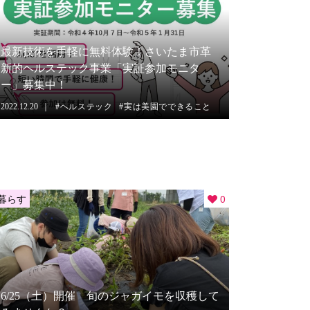
最新技術を手軽に無料体験！さいたま市革
新的ヘルステック事業「実証参加モニタ
ー」募集中！
2022.12.20
ヘルステック
実は美園でできること
暮らす
0
6/25（土）開催 旬のジャガイモを収穫して