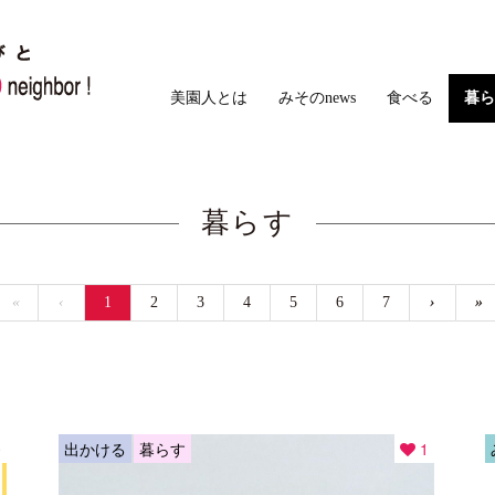
美園人とは
みそのnews
食べる
暮ら
暮らす
«
‹
1
2
3
4
5
6
7
›
»
0
出かける
暮らす
1