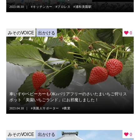
2023.08.10
キッチンカー
プロレス
浦和美園駅
みそのVOICE
出かける
0
車いすやベビーカーもOK♪バリアフリーのさいたまいちご狩りス
ポット「美園いちごランド」にお邪魔しました！
2023.04.18
美園人サポーター
農業
みそのVOICE
出かける
0