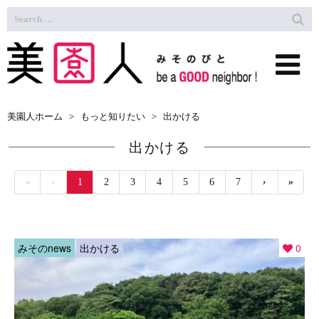
美園人ホーム
>
もっと知りたい
>
出かける
出かける
«
‹
1
2
3
4
5
6
7
›
»
みそのnews
出かける
0