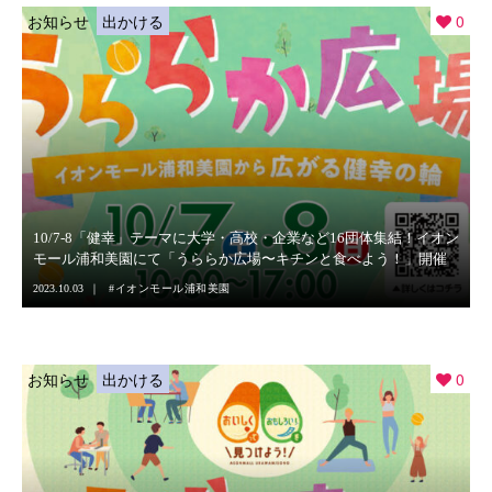
お知らせ
出かける
0
10/7-8「健幸」テーマに大学・高校・企業など16団体集結！イオン
モール浦和美園にて「うららか広場〜キチンと食べよう！」開催
2023.10.03
イオンモール浦和美園
お知らせ
出かける
0