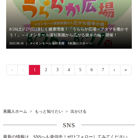
8/26(土)･27(日)涼しく健康増進！「うららか広場～アタマを働かそ
う！」～イオンモール浦和美園から広がる健幸の輪～開催！
2023.08.18
イオンモール浦和美園
美園のスポーツ
«
‹
1
2
3
4
5
6
7
›
»
美園人ホーム
>
もっと知りたい
>
出かける
SNS
最新の情報は、SNSへも発信中！ぜひフォローしてみてください。