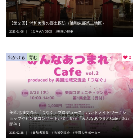
【第２回】浦和美園の郷土探訪（浦和東部第二地区）
2023.01.06
みそのVOICE
美園の歴史
出かける
育む
0
美園地域交流会「つなぐ」プロデュース！ハンドメイドワークシ
ョップやビン笛コンサートが楽しめる「みんなあつまれCafe」3/23
開催！
2023.02.28
参加者募集
地域交流会
美園人サポーター