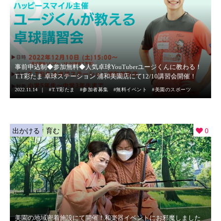
事前申込制◆参加無料◆人気卓球YouTuberユージくんに教わる！
T.T彩たま 卓球ステーション 浦和美園店にて12/10講習会開催！
2022.11.14
T.T彩たま
参加者募集
無料イベント
美園のスポーツ
出かける
育む
0
美園の地域密着施設にて開催！和楽器イベントにお邪魔しました