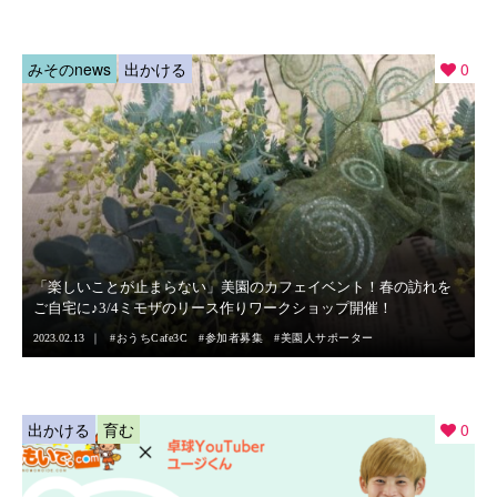
みそのnews
出かける
0
「楽しいことが止まらない」美園のカフェイベント！春の訪れを
ご自宅に♪3/4ミモザのリース作りワークショップ開催！
2023.02.13
おうちCafe3C
参加者募集
美園人サポーター
出かける
育む
0