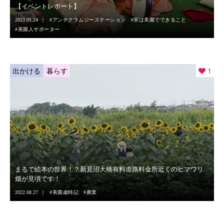
【イベントレポート】
2023.01.24
アンチクラムジーステーション
実は美園でできること
美園人サポーター
出かける
暮らす
1
まるで絵本の世界！？新見沼大橋有料道路料金所近くのヒマワリ
畑が見頃です！
2022.08.27
美園歳時記
農業