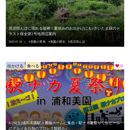
見沼田んぼに現れる龍神！夏休みのお出かけにも♪さいたま緑のト
ラスト保全第1号地周辺案内
2023.07.10
美園の景色
美園の歴史
見沼田んぼ
出かける
食べる
0
8/26(土)浦和美園駅 3 番線ホームに集合！駅ナカ夏祭りで生ビール
にグルメ＆白熱のプロレス観戦も♪