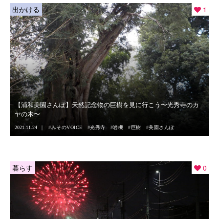
出かける
1
【浦和美園さんぽ】天然記念物の巨樹を見に行こう〜光秀寺のカ
ヤの木〜
2021.11.24
みそのVOICE
光秀寺
岩槻
巨樹
美園さんぽ
暮らす
0