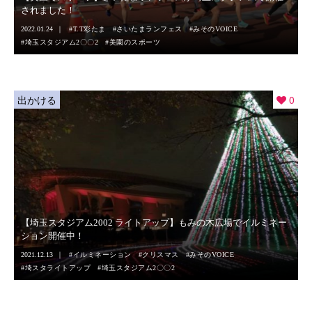
されました！
2022.01.24
T.T彩たま
さいたまランフェス
みそのVOICE
埼玉スタジアム2〇〇2
美園のスポーツ
出かける
0
【埼玉スタジアム2002 ライトアップ】もみの木広場でイルミネー
ション開催中！
2021.12.13
イルミネーション
クリスマス
みそのVOICE
埼スタライトアップ
埼玉スタジアム2〇〇2