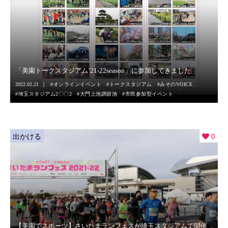
「美園トークスタジアム’21-22season」に参加してきました
2022.02.21
オンラインイベント
トークスタジアム
みそのVOICE
埼玉スタジアム2〇〇2
大門上池調節池
市民参加型イベント
出かける
0
【美園でスポーツ】さいたまランフェスが埼玉スタジアムで開催