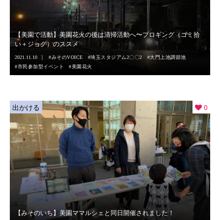
【美園で活動】美園花火の後は清掃活動へ〜プロギング（ゴミ拾
い＋ジョグ）のススメ
2021.11.10
みそのVOICE
埼玉スタジアム2〇〇2
大門上池調節池
市民参加型イベント
美園花火
出かける
0
【みそのいち】美園ママルシェと同日開催されました！