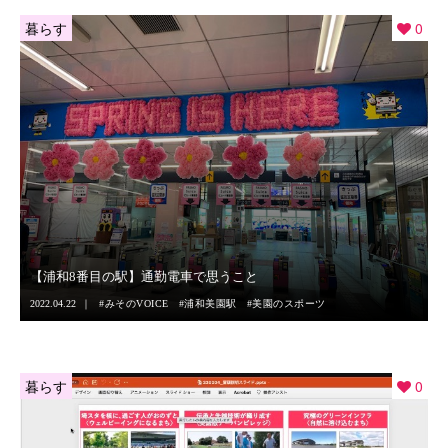
暮らす
0
【浦和8番目の駅】通勤電車で思うこと
2022.04.22
みそのVOICE
浦和美園駅
美園のスポーツ
暮らす
0