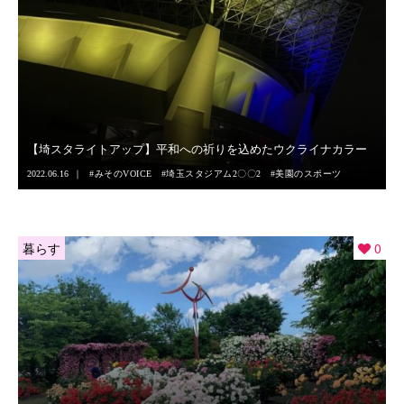
【埼スタライトアップ】平和への祈りを込めたウクライナカラー
2022.06.16
みそのVOICE
埼玉スタジアム2〇〇2
美園のスポーツ
暮らす
0