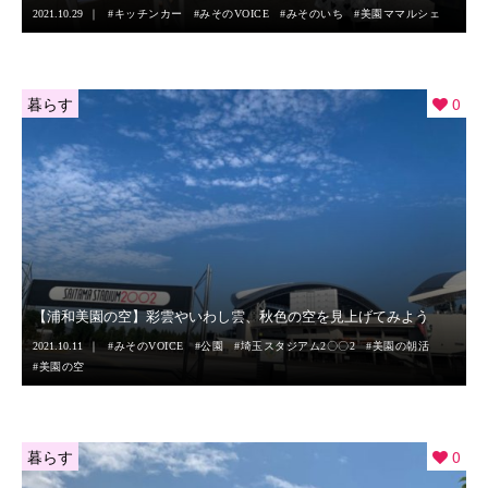
2021.10.29
キッチンカー
みそのVOICE
みそのいち
美園ママルシェ
暮らす
0
【浦和美園の空】彩雲やいわし雲、秋色の空を見上げてみよう
2021.10.11
みそのVOICE
公園
埼玉スタジアム2〇〇2
美園の朝活
美園の空
暮らす
0