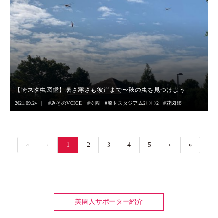
【埼スタ虫図鑑】暑さ寒さも彼岸まで〜秋の虫を見つけよう
2021.09.24
みそのVOICE
公園
埼玉スタジアム2〇〇2
花図鑑
«
‹
1
2
3
4
5
›
»
美園人サポーター紹介