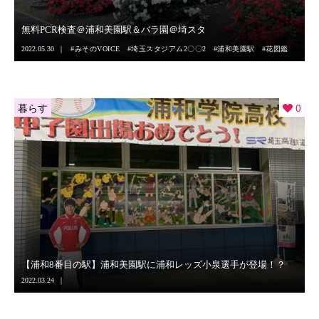
無料PCR検査＠浦和美園駅＆バラ園＠埼スタ
2022.05.30
みそのVOICE
埼玉スタジアム2〇〇2
浦和美園駅
花図鑑
暮らす
0
【浦和8番目の駅】浦和美園駅に浦和レッズ小泉選手が登場！？
2022.03.24