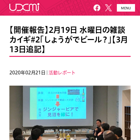
MENU
HOME
UDCMiとは
【開催報告】2月19日 水曜日の雑談
カイギ#2「しょうがでビール？」【3月
施設概要
美園について
13日追記】
プロジェクト
お知らせ
メールニュース
アクセス・お問い合わせ
2020年02月21日｜
活動レポート