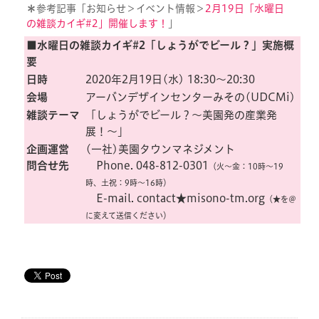
＊
参考記事「お知らせ＞イベント情報＞
2月19日「水曜日
の雑談カイギ#2」開催します！
」
■水曜日の雑談カイギ#2「しょうがでビール？」実施概
要
日時
2020年2月19日(水) 18:30〜20:30
会場
アーバンデザインセンターみその(UDCMi)
雑談テーマ
「しょうがでビール？〜美園発の産業発
展！〜」
企画運営
(一社)美園タウンマネジメント
問合せ先
Phone. 048-812-0301
（火〜金：10時〜19
時、土祝：9時〜16時）
E-mail. contact★misono-tm.org
（★を＠
に変えて送信ください）