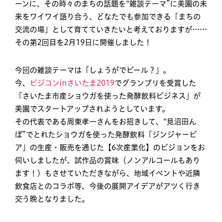
ーンに、その時々のまちの話題を“雑談テーマ”に美園の未
来をワイワイ語り合う、どなたでも参加できる「まちの
交流の場」として育てていきたいと考えておりますが……
その第2回目を2月19日に開催しました！
今回の雑談テーマは「しょうがでビール？」。
今、
ビジコンinさいたま2019
でグランプリを受賞した
「さいたま市産ショウガを使った発酵飲料ビジネス」が
美園でスタートアップされようとしています。
その代表である周東孝一さんをお招きして、“見沼田ん
ぼ”でとれたショウガを使った発酵飲料「ジンジャービ
ア」の生産・販売を通じた【6次産業化】のビジョンをお
伺いしましたが、試作品の賞味（ノンアルコールもあり
ます！）もさせていただきながら、地域イベントや近隣
飲食店とのコラボ等、今後の展開アイデアがアツく行き
交う晩となりました。