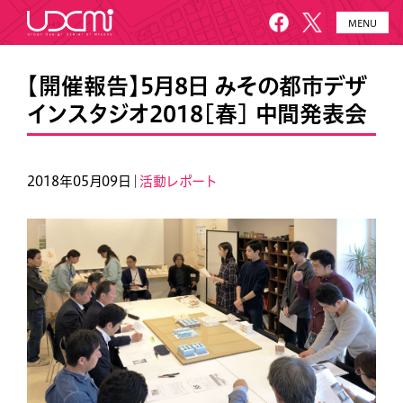
MENU
HOME
UDCMiとは
【開催報告】5月8日 みその都市デザ
インスタジオ2018[春] 中間発表会
施設概要
美園について
プロジェクト
お知らせ
2018年05月09日｜
活動レポート
メールニュース
アクセス・お問い合わせ