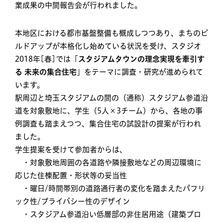
業成果の中間報告会が行われました。
本地区における都市基盤整備も概成しつつあり、まちのビ
ルドアップが本格化し始めている状況を受け、スタジオ
2018年[春]では「
スタジアムタウンの理念実現を牽引す
る 未来の集合住宅
」をテーマに調査・研究が進められて
います。
駅周辺と埼玉スタジアムの間の（通称）スタジアム参道沿
道を対象敷地に、学生（5人×3チーム）から、各地の事
例調査も踏まえつつ、集合住宅の試設計の提案が行われ
ました。
学生提案を受けて参加者からは、
・対象敷地周囲の各道路や隣接敷地などの周辺環境に
応じた住棟配置・形状等の妥当性
・曜日/時間帯別の道路通行者の変化を踏まえたパフリ
ック性/プライバシー性のデザイン
・スタジアム参道沿い低層部の非住居用途（建築プロ