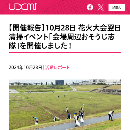
MENU
HOME
UDCMiとは
【開催報告】10月28日 花火大会翌日
清掃イベント「会場周辺おそうじ志
施設概要
美園について
隊」を開催しました！
プロジェクト
お知らせ
メールニュース
アクセス・お問い合わせ
2024年10月28日｜
活動レポート