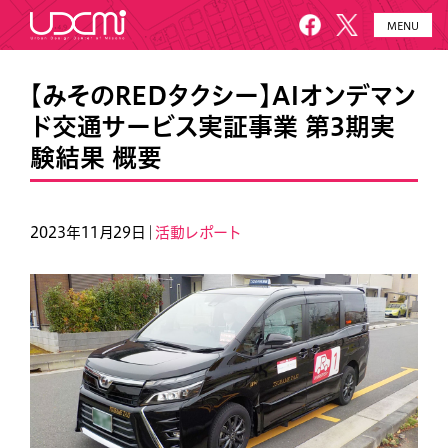
MENU
HOME
UDCMiとは
【みそのREDタクシー】AIオンデマン
ド交通サービス実証事業 第3期実
施設概要
美園について
験結果 概要
プロジェクト
お知らせ
メールニュース
アクセス・お問い合わせ
2023年11月29日｜
活動レポート