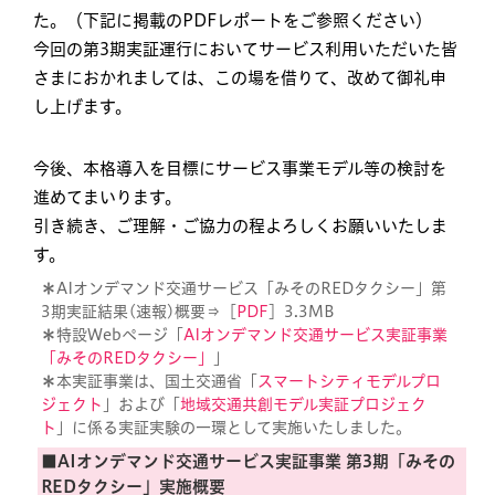
た。（下記に掲載のPDFレポートをご参照ください）
今回の第3期実証運行においてサービス利用いただいた皆
さまにおかれましては、この場を借りて、改めて御礼申
し上げます。
今後、本格導入を目標にサービス事業モデル等の検討を
進めてまいります。
引き続き、ご理解・ご協力の程よろしくお願いいたしま
す。
＊
AIオンデマンド交通サービス「みそのREDタクシー」第
3期実証結果(速報)概要⇒［
PDF
］3.3MB
＊
特設Webページ「
AIオンデマンド交通サービス実証事業
「みそのREDタクシー」
」
＊
本実証事業は、国土交通省「
スマートシティモデルプロ
ジェクト
」および「
地域交通共創モデル実証プロジェク
ト
」に係る実証実験の一環として実施いたしました。
■AIオンデマンド交通サービス実証事業 第3期「みその
REDタクシー」実施概要