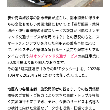
駅や商業施設等の都市機能が点在し、都市開発に伴うま
ちの変化も著しい美園地区においては「運行範囲・乗降
場所・運行車種等の柔軟なサービス設計が可能なオンデ
マンド交通サービスが有用では？」との仮説のもと、ス
マートフォンアプリを介した利用者の乗降予約に応じ
て、AIシステムが最適な運行ルート設定や配車をリアル
タイムで行う
AIオンデマンド交通サービス
の実証事業に
2020年度より取り組んでおります。
その第3期実証運行「みそのREDタクシー」を、2022年
10月から2023年2月にかけて実施いたしました。
地区内の各種店舗・施設関係者の皆さま、その他関係機
関等のご支援・ご協力により大きな事故・トラブル等無
く実証運行を完了でき、また、今後のサービス本格導入
の検討に向けた貴重なデータ等も収集・把握できまし