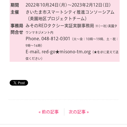
期間
2022年10月24日(月)〜2023年2月12日(日)
主催
さいたま市スマートシティ推進コンソーシアム
（美園地区プロジェクトチーム）
事務局
みそのREDタクシー実証実験事務局
※(一社)美園タ
問合せ
ウンマネジメント内
Phone. 048-812-0301
（火〜金：10時〜19時、土・祝：
9時〜16時）
E-mail. red-go★misono-tm.org
（★を＠に変えて送
信ください）
« 前の記事
次の記事 »