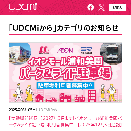
MENU
HOME
UDCMiとは
「UDCMiから」カテゴリのお知らせ
施設概要
美園について
プロジェクト
お知らせ
メールニュース
アクセス・お問い合わせ
2025年03月05日
[UDCMiから]
【実験期間延長！】2027年3月まで「イオンモール浦和美園パ
ーク&ライド駐車場」利用者募集中！ 【2025年12月5日追記】