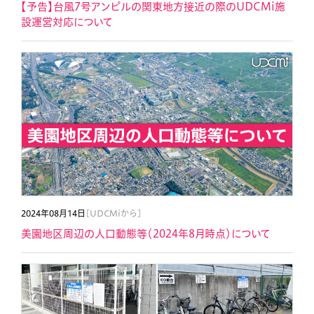
【予告】台風7号アンピルの関東地方接近の際のUDCMi施
設運営対応について
2024年08月14日
[UDCMiから]
美園地区周辺の人口動態等（2024年8月時点）について