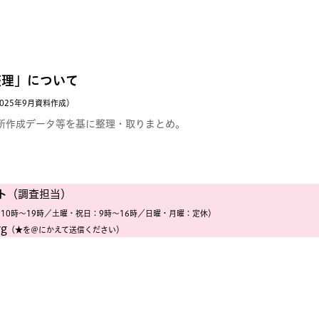
整理」について
2025年9月資料作成）
所作成データ等を基に整理・取りまとめ。
ト
（調査担当）
10時〜19時／土曜・祝日：9時〜16時／日曜・月曜：定休）
rg
（★を＠にかえて送信ください）