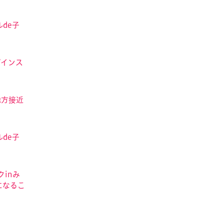
de子
ザインス
地方接近
de子
クinみ
になるこ