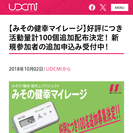
MENU
HOME
UDCMiとは
【みその健幸マイレージ】好評につき
活動量計100個追加配布決定！ 新
施設概要
美園について
規参加者の追加申込み受付中！
プロジェクト
お知らせ
メールニュース
アクセス・お問い合わせ
2018年10月02日｜
UDCMiから