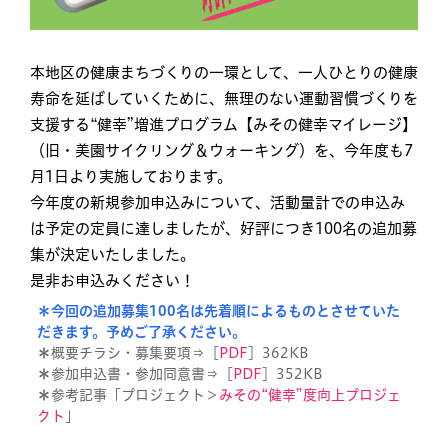
本地区の健康まちづくりの一環として、一人ひとりの健康
寿命を延ばしていくために、無理のない運動習慣づくりを
支援する“健幸”増進プログラム【みその健幸マイレージ】
（旧・美園サイクリング＆ウォーキング）を、今年度も7
月1日より実施しております。
今年度の新規参加申込みについて、活動量計での申込み
は予定の定員に達しましたが、好評につき100名の追加募
集が決定いたしました。
是非お申込みください！
＊今回の追加募集100名は先着順によるものとさせていた
だきます。予めご了承ください。
＊
概要チラシ・募集要項⇒［
PDF
］362KB
＊
参加申込書・参加同意書⇒［
PDF
］352KB
＊
参考記事「プロジェクト＞
みその“健幸”度向上プロジェ
クト
」