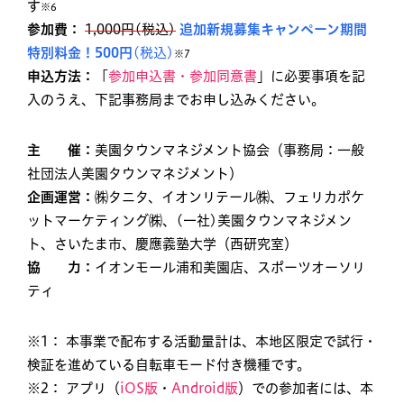
す
※6
参加費：
1,000円(税込)
追加新規募集キャンペーン期間
特別料金！500円
(税込)
※7
申込方法：
「
参加申込書・参加同意書
」に必要事項を記
入のうえ、下記事務局までお申し込みください。
主 催：
美園タウンマネジメント協会（事務局：一般
社団法人美園タウンマネジメント）
企画運営：
㈱タニタ、イオンリテール㈱、フェリカポケ
ットマーケティング㈱、(一社)美園タウンマネジメン
ト、さいたま市、慶應義塾大学（西研究室）
協 力：
イオンモール浦和美園店、スポーツオーソリ
ティ
※1： 本事業で配布する活動量計は、本地区限定で試行・
検証を進めている自転車モード付き機種です。
※2： アプリ（
iOS版
・
Android版
）での参加者には、本