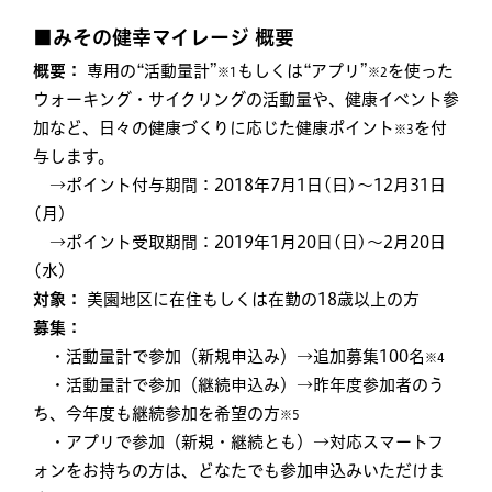
■みその健幸マイレージ 概要
概要：
専用の“活動量計”
もしくは“アプリ”
を使った
※1
※2
ウォーキング・サイクリングの活動量や、健康イベント参
加など、日々の健康づくりに応じた健康ポイント
を付
※3
与します。
→ポイント付与期間：2018年7月1日(日)～12月31日
(月)
→ポイント受取期間：2019年1月20日(日)～2月20日
(水)
対象：
美園地区に在住もしくは在勤の18歳以上の方
募集：
・活動量計で参加（新規申込み）→追加募集100名
※4
・活動量計で参加（継続申込み）→昨年度参加者のう
ち、今年度も継続参加を希望の方
※5
・アプリで参加（新規・継続とも）→対応スマートフ
ォンをお持ちの方は、どなたでも参加申込みいただけま