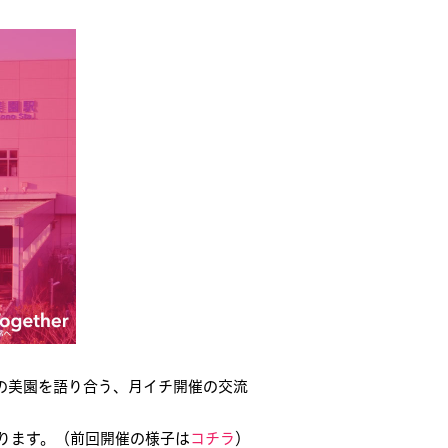
ラの美園を語り合う、月イチ開催の交流
おります。（前回開催の様子は
コチラ
）