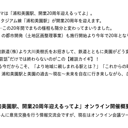
マは「浦和美園駅、開業20周年迎えるってよ」。
スタジアム線「浦和美園駅」が開業20周年を迎えます。
─この20年間でまちの様相も随分と変わってまいりました。
」の都市開発（土地区画整理事業）も施行開始より今年で20年とな
鉄道(株)より大川美樹氏をお招きして、鉄道とともに美園がどう
昔話”だけでは終わらないのがこの【雑談カイギ】！
える今だからこそ、「より地域に親しまれる駅とは？」「これからの
、浦和美園駅と美園の過去〜現在〜未来を自在に行き来しながら、
和美園駅、開業20周年迎えるってよ」オンライン開催概
らんに意見交換を行う情報交流会ですが、現在はオンライン会議ツー