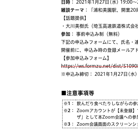
日時
： 2021年1月27日(水) 19:00〜2
雑談テーマ
：「浦和美園駅、開業20
【話題提供】
・大川美樹氏（埼玉高速鉄道株式会
参加
： 事前申込み制（無料）
下記の申込みフォームにて、氏名・
開催前に、申込み時の登録メールアド
【参加申込みフォーム】
https://ws.formzu.net/dist/S109
※申込み締切： 2021年1月27日(水)
■注意事項等
※1
：
飲んだり食べたりしながらの参加
※2
：
Zoomアカウントが【未登録
ザ」として本Zoom会議への参
※3
：
Zoom会議画面のスクリーン