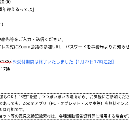
0:00
周年迎えるってよ」
社）
連絡先等をご入力・送信ください。
レス宛にZoom会議の参加URL＋パスワードを事務局よりお知ら
08138/
※受付期間は終了いたしました【1月27日17時追記】
 17時
もOK！ “3密”を避けつつ思い思いの場所から、お気軽にご参加くだ
】であっても、Zoomアプリ（PC・タブレット・スマホ等）を無料イン
加は可能です。
ショット等の意見交換記録素材は、各種活動報告資料等に活用する場合が