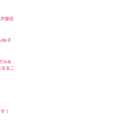
地方接近
de子
クinみ
になるこ
ます！