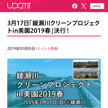
MENU
HOME
UDCMiとは
3月17日「綾瀬川クリーンプロジェク
トin美園2019春」決行！
施設概要
美園について
プロジェクト
お知らせ
2019年03月05日｜
イベント情報
メールニュース
アクセス・お問い合わせ