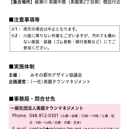
【
集合場所
】綾瀬川 美園中橋（美園東2丁目側）橋詰付近
■注意事項等
※1
：
雨天の場合は中止となります。
※2
：
川底に降りない作業もございますが、汚れても構わ
ない服装・装備（ゴム長靴・胴付長靴など）にてご
参加ください。
■実施体制
主催
：
みその都市デザイン協議会
企画運営
：
(一社)美園タウンマネジメント
■事務局・問合せ先
一般社団法人美園タウンマネジメント
Phone.
048-812-0301
（火曜〜金曜：10時〜19時／土曜・祝
日：9時〜16時／日曜・月曜：定休）
E-mail.
contact★misono-tm.org