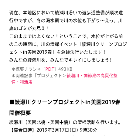
現在、本地区において綾瀬川沿いの遊歩道整備が順次進
行中ですが、冬の渇水期で川の水位も下がり…えっ、川
底のゴミが丸見え！
このままではよくない！ということで、水位が上がる前
のこの時期に、川の清掃イベント「綾瀬川クリーンプロジ
ェクトin美園2019春」を急遽決行いたします！
みんなの綾瀬川を、みんなでキレイにしましょう!!
＊
概要チラシ⇒［
PDF
］493KB
＊
関連記事「プロジェクト＞
綾瀬川・調節池の高質化整
備・利活用
」
■綾瀬川クリーンプロジェクトin美園2019春
開催概要
綾瀬川（美園北橋〜美園中橋）の清掃活動を行います。
【
集合日時
】2019年3月17日(日) 9時30分