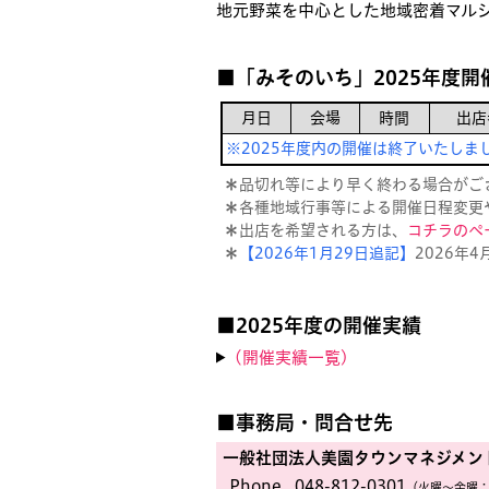
地元野菜を中心とした地域密着マル
■「みそのいち」2025年度開
月日
会場
時間
出店
※2025年度内の開催は終了いたしま
＊
品切れ等により早く終わる場合がご
＊
各種地域行事等による開催日程変更
＊
出店を希望される方は、
コチラのペ
＊
【2026年1月29日追記】
2026年
■2025年度の開催実績
(開催実績一覧)
■事務局・問合せ先
一般社団法人美園タウンマネジメン
Phone.
048-812-0301
（火曜〜金曜：