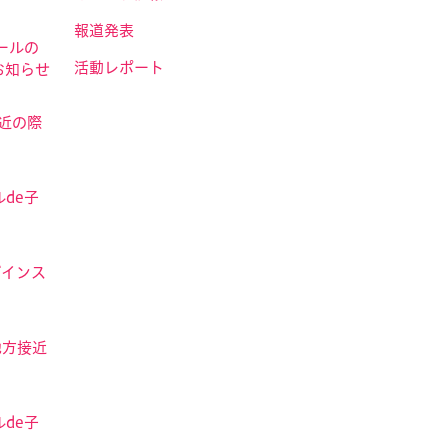
報道発表
ールの
活動レポート
お知らせ
接近の際
de子
ザインス
地方接近
de子