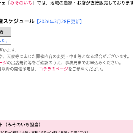
シェ「
みそのいち
」では、地域の農家・お店が直接販売しておりま
催スケジュール
【2026年3月28日更新】
者
した。
ざいます。
や、天候等に応じた開催内容の変更・中止等となる場合がございます。
ージ
の出店規約等をご確認のうえ、事務局までお申込みください。
4月以降の開催予定は、
コチラのページ
をご参照ください。
ト
（みそのいち担当）
10時〜19時／土曜・祝日：9時〜16時／日曜・月曜：定休）