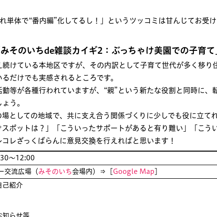
れ単体で“番内編”化してるし！」というツッコミは甘んじてお受
みそのいちde雑談カイギ2：ぶっちゃけ美園での子育て
え続けている本地区ですが、その内訳として子育て世代が多く移り
いるだけでも実感されるところです。
動等が各種行われていますが、“親”という新たな役割と同時に、
しょう。
の場としての地域で、共に支え合う関係づくりに少しでも役に立て
けスポットは？」「こういったサポートがあると有り難い」「こう
レコレざっくばらんに意見交換を行えればと思います！
30〜12:00
ー交流広場（
みそのいち
会場内）⇒［
Google Map
］
自己紹介
お知らせ等