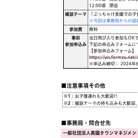
12:00頃
閉会
雑談テーマ
「ぶっちゃけ美園での子
※今回は事務局からの話
参加費
無料
事前
当日飛び入り参加もOK
参加申込み
下記の申込みフォームに
【参加申込みフォーム】
https://ws.formzu.net
※申込み締切： 2024年6
■注意事項その他
※1
：
お子様連れも大歓迎!!
※2
：
雑談テーマの持ち込みも大歓迎、
■事務局・問合せ先
一般社団法人美園タウンマネジメン