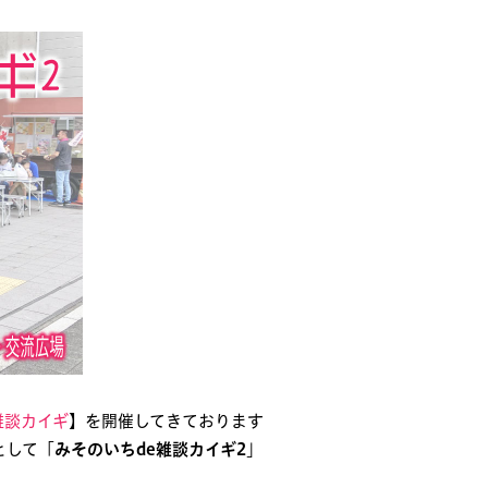
雑談カイギ
】を開催してきております
として「
みそのいちde雑談カイギ2
」