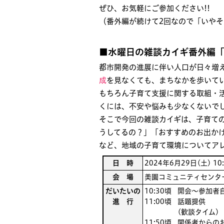
ぜひ、お気軽にご参加ください!!
（番外編が続けて2回なので「いやそ
■水曜日の雑談カイギ番外編「
都市開発の進展に伴い人口が日々増
成
を見なくても、まちなかを歩いて
もちろん子育て支援に関する取組・活
くには、不安や悩みも少なくないで
そこで今回の雑談カイギは、子育て
うしてるの？」「おすすめのお出か
など、地域の子育て環境についてア
日 時
2024年6月29日(土) 10:
会 場
美園コミュニティセンタ
だいたいの
10:30頃
開会〜参加者
進 行
11:00頃
話題提供
(歓談タイム)
11:50頃
関係者からの