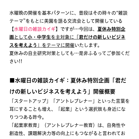
水曜晩の開催を基本パターンに、普段はその時々の“雑談
テーマ”をもとに美園を語る交流会として開催している
【
水曜日の雑談カイギ
】ですが…今回は、
夏休み特別企
画
として
小・中学生
を主対象に「
君だけの新しいビジネ
スを考えよう
」をテーマに開催
いたします。
夏休みの自主研究対策としても…是非ふるってご参加くだ
さい!!
■水曜日の雑談カイギ：夏休み特別企画「君だ
けの新しいビジネスを考えよう」開催概要
「スタートアップ」「アントレプレナー」といった言葉を
耳にすることも増え、「起業」という選択肢も身近にな
りつつある昨今。
「起業家教育」（アントレプレナー教育）は、自発性や
創造性、課題解決力等の向上にもつながると言われてお