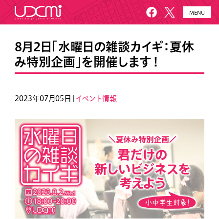
MENU
HOME
UDCMiとは
8月2日「水曜日の雑談カイギ：夏休
み特別企画」を開催します！
施設概要
美園について
プロジェクト
お知らせ
2023年07月05日｜
イベント情報
メールニュース
アクセス・お問い合わせ