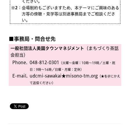
ください。
※2
：
会場制約もございますため、本テーマにご興味のある
方等の傍聴・見学等は別途事務局までご相談くださ
い。
■事務局・問合せ先
一般社団法人美園タウンマネジメント
（まちづくり茶話
会担当）
Phone.
048-812-0301
（火曜〜金曜：10時〜19時／土曜・祝
日：9時〜16時／日曜・月曜：定休）
E-mail.
udcmi-sawakai★misono-tm.org
（★を＠にかえ
て送信ください）