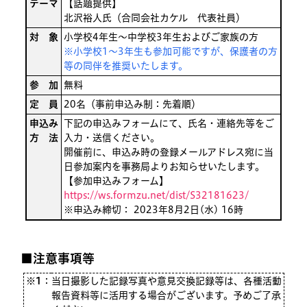
テーマ
【話題提供】
北沢裕人氏（合同会社カケル 代表社員）
対 象
小学校4年生～中学校3年生およびご家族の方
※小学校1～3年生も参加可能ですが、保護者の方
等の同伴を推奨いたします。
参 加
無料
定 員
20名（事前申込み制：先着順）
申込み
下記の申込みフォームにて、氏名・連絡先等をご
方 法
入力・送信ください。
開催前に、申込み時の登録メールアドレス宛に当
日参加案内を事務局よりお知らせいたします。
【参加申込みフォーム】
https://ws.formzu.net/dist/S32181623/
※申込み締切： 2023年8月2日(水) 16時
■注意事項等
※1
：
当日撮影した記録写真や意見交換記録等は、各種活動
報告資料等に活用する場合がございます。予めご了承