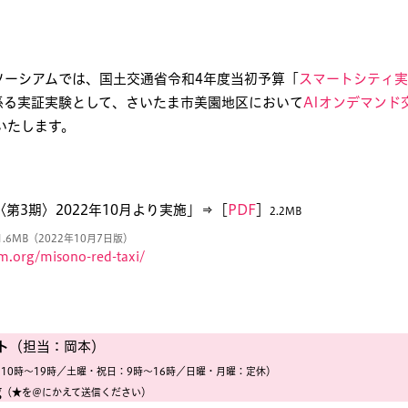
ソーシアムでは、国土交通省令和4年度当初予算「
スマートシティ実
係る実証実験として、さいたま市美園地区において
AIオンデマンド
施いたします。
第3期〉2022年10月より実施」⇒［
PDF
］
2.2MB
1.6MB（2022年10月7日版）
m.org/misono-red-taxi/
ト
（担当：岡本）
10時〜19時／土曜・祝日：9時〜16時／日曜・月曜：定休）
g
（★を＠にかえて送信ください）