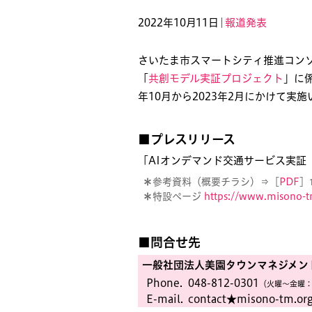
2022年10月11日｜
報道発表
さいたま市スマートシティ推進コン
「
共創モデル実証プロジェクト
」に
年10月から2023年2月にかけて実
■プレスリリース
「AIオンデマンド交通サービス実証〈
＊
参考資料（概要チラシ）⇒［
PDF
］
＊
特設ページ
https://www.misono-t
■問合せ先
一般社団法人美園タウンマネジメン
Phone.
048-812-0301
（火曜〜金曜：
E-mail.
contact★misono-tm.or