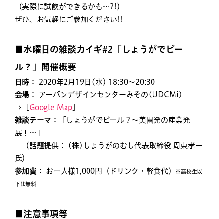
（実際に試飲ができるかも…?!）
ぜひ、お気軽にご参加ください!!
■水曜日の雑談カイギ#2「しょうがでビー
ル？」開催概要
日時
： 2020年2月19日(水) 18:30〜20:30
会場
： アーバンデザインセンターみその(UDCMi)
⇒［
Google Map
］
雑談テーマ
：「しょうがでビール？〜美園発の産業発
展！〜」
（話題提供： (株)しょうがのむし代表取締役 周東孝一
氏）
参加費
： お一人様1,000円（ドリンク・軽食代）
※高校生以
下は無料
■注意事項等