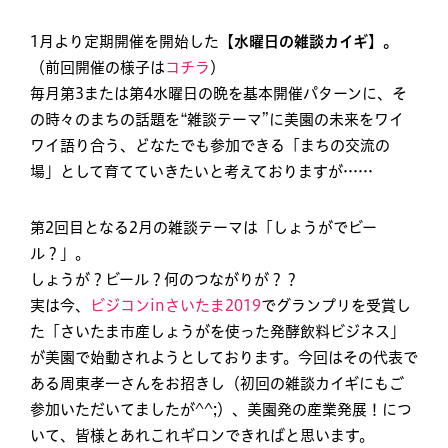
1月より定期開催を開始した
【水曜日の雑談カイギ】。
（前回開催の様子は
コチラ
）
毎月第3または第4水曜日の晩を基本開催パターンに、そ
の時々のまちの話題を“雑談テーマ”に美園の未来をワイ
ワイ語り合う、どなたでも参加できる「まちの交流の
場」として育てていきたいと考えておりますが……
第2回目となる2月の雑談テーマは「しょうがでビー
ル？」。
しょうが？ビール？何のつながりが？？
実は今、
ビジコンinさいたま2019
でグランプリを受賞し
た「さいたま市産しょうがを使った発酵飲料ビジネス」
が美園で始動されようとしております。今回はその代表で
ある周東孝一さんをお招きし（初回の雑談カイギにもご
参加いただいてましたが^^;）、美園発の産業発展！につ
いて、皆様とあれこれギロンできればと思います。