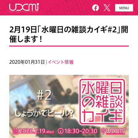
MENU
HOME
UDCMiとは
2月19日「水曜日の雑談カイギ#2」開
催します！
施設概要
美園について
プロジェクト
お知らせ
2020年01月31日｜
イベント情報
メールニュース
アクセス・お問い合わせ