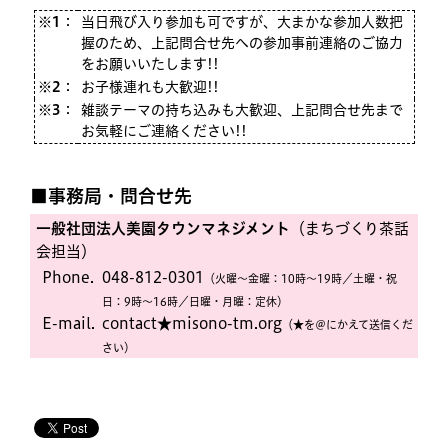
※1
：
当日飛び入り参加も可ですが、大まかな参加人数把
握のため、上記問合せ先への参加事前連絡のご協力
をお願いいたします!!
※2
：
お子様連れも大歓迎!!
※3
：
雑談テーマの持ち込みも大歓迎、上記問合せ先まで
お気軽にご連絡ください!!
■事務局・問合せ先
一般社団法人美園タウンマネジメント
（まちづくり茶話
会担当）
Phone.
048-812-0301
（火曜〜金曜：10時〜19時／土曜・祝
日：9時〜16時／日曜・月曜：定休）
E-mail.
contact★misono-tm.org
（★を＠にかえて送信くだ
さい）