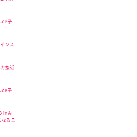
de子
ザインス
地方接近
de子
クinみ
になるこ