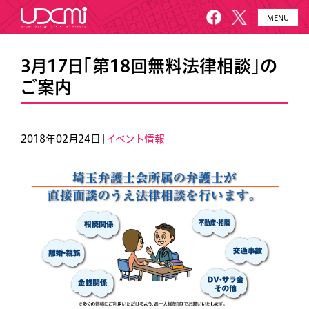
MENU
HOME
UDCMiとは
3月17日「第18回無料法律相談」の
ご案内
施設概要
美園について
プロジェクト
お知らせ
2018年02月24日｜
イベント情報
メールニュース
アクセス・お問い合わせ