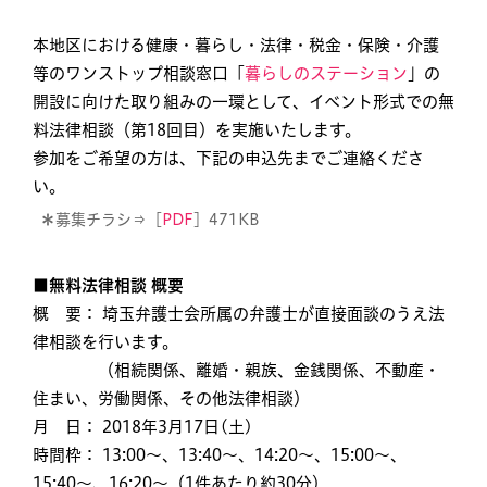
本地区における健康・暮らし・法律・税金・保険・介護
等のワンストップ相談窓口「
暮らしのステーション
」の
開設に向けた取り組みの一環として、イベント形式での無
料法律相談（第18回目）を実施いたします。
参加をご希望の方は、下記の申込先までご連絡くださ
い。
＊
募集チラシ⇒［
PDF
］471KB
■無料法律相談 概要
概 要： 埼玉弁護士会所属の弁護士が直接面談のうえ法
律相談を行います。
（相続関係、離婚・親族、金銭関係、不動産・
住まい、労働関係、その他法律相談）
月 日： 2018年3月17日(土)
時間枠： 13:00～、13:40〜、14:20〜、15:00〜、
15:40〜、16:20〜（1件あたり約30分）