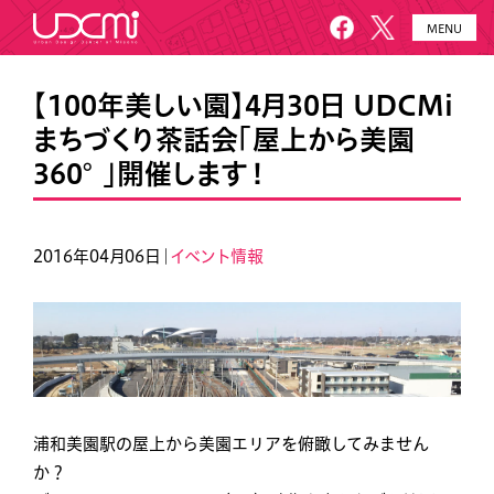
MENU
HOME
UDCMiとは
【100年美しい園】4月30日 UDCMi
まちづくり茶話会「屋上から美園
施設概要
美園について
360°」開催します！
プロジェクト
お知らせ
メールニュース
アクセス・お問い合わせ
2016年04月06日｜
イベント情報
浦和美園駅の屋上から美園エリアを俯瞰してみません
か？