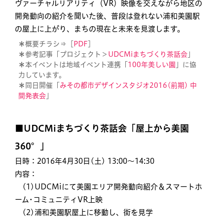
ヴァーチャルリアリティ（VR）映像を交えながら地区の
開発動向の紹介を聞いた後、普段は登れない浦和美園駅
の屋上に上がり、まちの現在と未来を見渡します。
＊
概要チラシ⇒［
PDF
］
＊
参考記事「プロジェクト＞
UDCMiまちづくり茶話会
」
＊
本イベントは地域イベント連携「
100年美しい園
」に協
力しています。
＊
同日開催「
みその都市デザインスタジオ2016(前期) 中
間発表会
」
■UDCMiまちづくり茶話会「屋上から美園
360°」
日時：2016年4月30日(土) 13:00〜14:30
内容：
(1)UDCMiにて美園エリア開発動向紹介＆スマートホ
ーム･コミュニティVR上映
(2)浦和美園駅屋上に移動し、街を見学