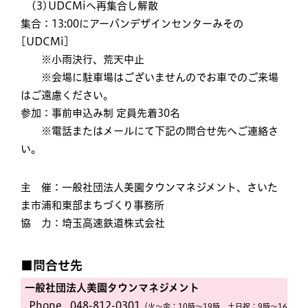
(3)UDCMiへ再集合し解散
集合：13:00にアーバンデザインセンターみその
[UDCMi]
※小雨決行、荒天中止
※会場に駐車場はございませんのでお車でのご来場
はご遠慮ください。
参加：事前申込み制 定員先着30名
※電話またはメールにて下記の問合せ先へご連絡さ
い。
主 催：一般社団法人美園タウンマネジメント、さいた
ま市浦和東部まちづくり事務所
協 力：埼玉高速鉄道株式会社
■問合せ先
一般社団法人美園タウンマネジメント
Phone.
048-812-0301
（火〜金：10時〜19時、土日祝：9時〜16