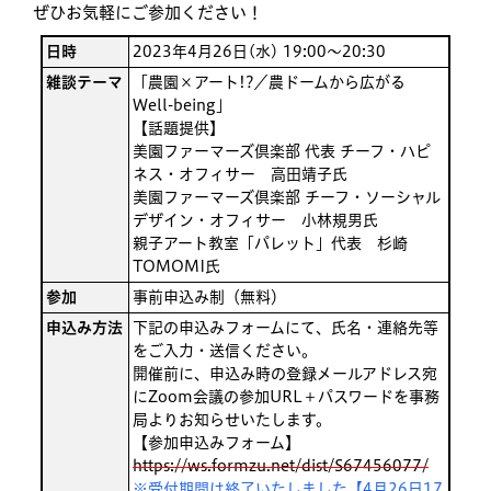
ぜひお気軽にご参加ください！
日時
2023年4月26日(水) 19:00〜20:30
雑談テーマ
「農園×アート!?／農ドームから広がる
Well-being」
【話題提供】
美園ファーマーズ倶楽部 代表 チーフ・ハピ
ネス・オフィサー 高田靖子氏
美園ファーマーズ倶楽部 チーフ・ソーシャル
デザイン・オフィサー 小林規男氏
親子アート教室「パレット」代表 杉崎
TOMOMI氏
参加
事前申込み制（無料）
申込み方法
下記の申込みフォームにて、氏名・連絡先等
をご入力・送信ください。
開催前に、申込み時の登録メールアドレス宛
にZoom会議の参加URL＋パスワードを事務
局よりお知らせいたします。
【参加申込みフォーム】
https://ws.formzu.net/dist/S67456077/
※受付期間は終了いたしました【4月26日17