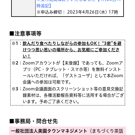
時追記】
※申込み締切： 2023年4月26日(水) 17時
■注意事項等
※1
：
飲んだり食べたりしながらの参加もOK！ “3密”を避
けつつ思い思いの場所から、お気軽にご参加くださ
い！
※2
：
Zoomアカウントが【未登録】であっても、Zoomア
プリ（PC・タブレット・スマホ等）を無料インスト
ールいただければ、「ゲストユーザ」として本Zoom
会議への参加は可能です。
※3
：
Zoom会議画面のスクリーンショット等の意見交換記
録素材は、各種活動報告資料等に活用する場合がござ
います。予めご了承ください。
■事務局・問合せ先
一般社団法人美園タウンマネジメント
（まちづくり茶話